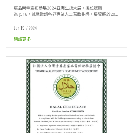
宸品榮幸宣布參展2024亞洲生技大展，攤位號碼
為 J516。誠摯邀請各界專業人士蒞臨指導。展覽將於20...
Jun 19
/ 2024
閱讀更多