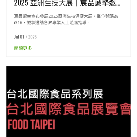
2025 亞洲生技大展｜宸品誠摯邀請舊雨新知蒞臨指導
宸品榮幸宣布參展2025亞洲生技保健大展，攤位號碼為
i316，誠摯邀請各界專業人士蒞臨指導。
Jul 01
/ 2025
閱讀更多