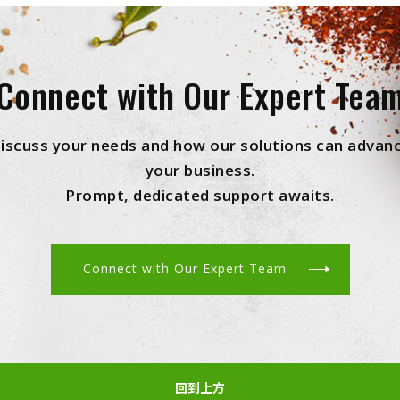
Connect with Our Expert Tea
iscuss your needs and how our solutions can advan
your business.
Prompt, dedicated support awaits.
Connect with Our Expert Team
回到上方