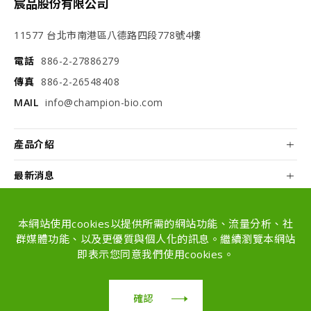
宸品股份有限公司
11577 台北市南港區八德路四段778號4樓
電話
886-2-27886279
傳真
886-2-26548408
MAIL
info@champion-bio.com
產品介紹
最新消息
關於我們
本網站使用cookies以提供所需的網站功能、流量分析、社
配方和代工
群媒體功能、以及更優質與個人化的訊息。繼續瀏覽本網站
即表示您同意我們使用cookies。
Copyright © Champion Co., Ltd. All rights
reserved.
確認