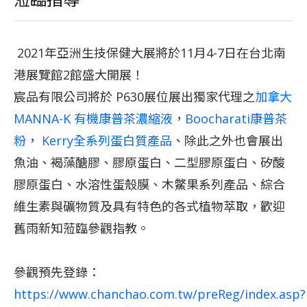
2021年亞洲生技保健大展將於11月4-7日在台北南
港展覽館2館盛大開展！
宸品有限公司將於 P630展位展出獨家代理之
加拿大
MANNA-K 有機康普茶濃縮液
，
Boocharati康普茶
粉
，
Kerry全系列蛋白質產品
、除此之外也會展出
魚油、褐藻醣膠、膠原蛋白、二型膠原蛋白、矽酸
膠原蛋白、水溶性蛋殼膜、木鱉果系列產品、綜合
維生素與礦物質及具有特色的各式植物萃取，歡迎
舊雨新知蒞臨參觀指教。
參觀預先登錄：
https://www.chanchao.com.tw/preReg/index.asp?