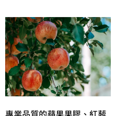
專業品質的蘋果果膠、紅藜