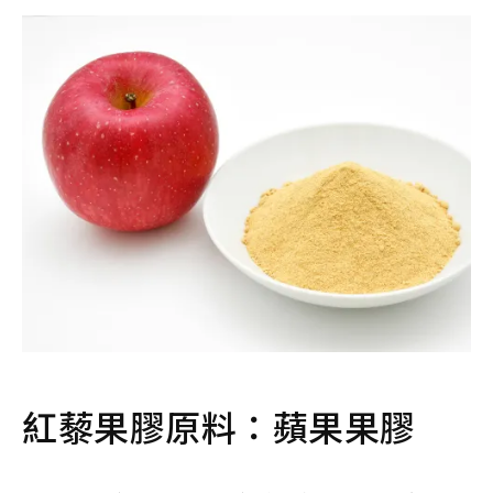
紅藜果膠原料：蘋果果膠