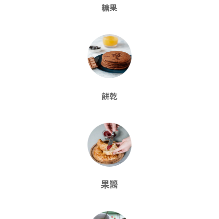
糖果
餅乾
果醬