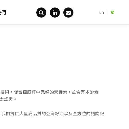
我們
En
繁
回首頁
壓榨技術，保留亞麻籽中完整的營養素，並含有木酚素
猶太認證。
，我們提供大量高品質的亞麻籽油以及全方位的諮詢服