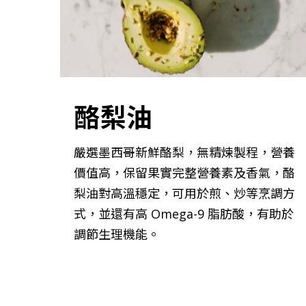
酪梨油
嚴選墨西哥新鮮酪梨，無精煉製程，營養
價值高，保留果實完整營養素及香氣，酪
梨油對高溫穩定，可用於煎、炒等烹調方
式，並還有高 Omega-9 脂肪酸，有助於
調節生理機能。