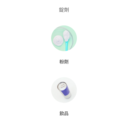
錠劑
粉劑
飲品