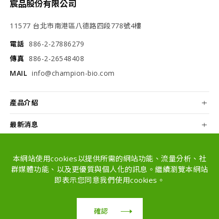
宸品股份有限公司
11577 台北市南港區八德路四段778號4樓
電話
886-2-27886279
傳真
886-2-26548408
MAIL
info@champion-bio.com
產品介紹
最新消息
關於我們
本網站使用cookies以提供所需的網站功能、流量分析、社
配方和代工
群媒體功能、以及更優質與個人化的訊息。繼續瀏覽本網站
即表示您同意我們使用cookies。
Copyright © Champion Co., Ltd. All rights
reserved.
確認