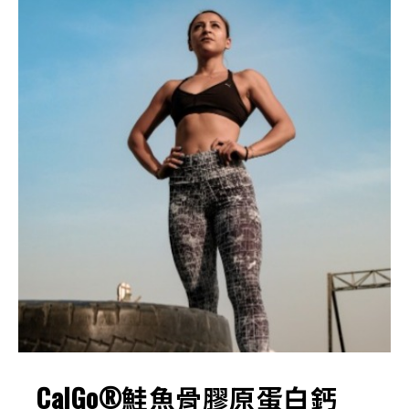
CalGo®鮭魚骨膠原蛋白鈣