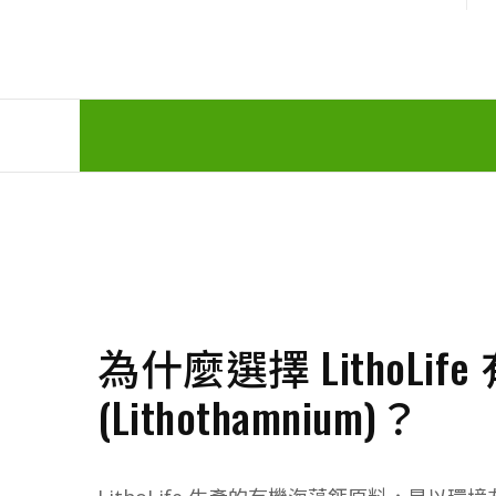
為什麼選擇 LithoLif
(Lithothamnium)？