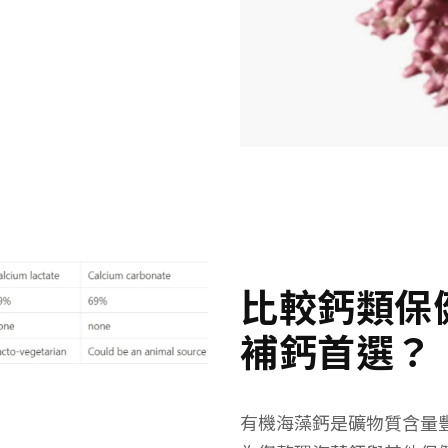
比較鈣類保
補鈣首選？
有機海藻鈣是礦物質含量豐