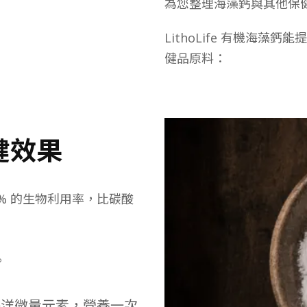
為您整理海藻鈣與其他保
LithoLife 有機海
健品原料：
健效果
6.7% 的生物利用率，比碳酸
。
。
海洋微量元素，營養一次