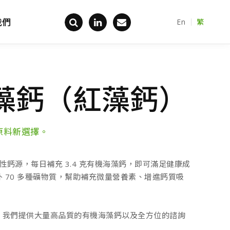
我們
En
繁
回首頁
有機海藻鈣（紅藻鈣）
原料新選擇。
性鈣源，每日補充 3.4 克有機海藻鈣，即可滿足健康成
供額外 70 多種礦物質，幫助補充微量營養素、增進鈣質吸
，我們提供大量高品質的有機海藻鈣以及全方位的諮詢