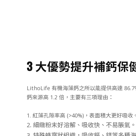
3 大優勢提升補鈣保
LithoLife 有機海藻鈣之所以能提供高達 8
鈣來源高 1.2 倍，主要有三項理由：
1. 紅藻孔隙率高 (>40%)，表面積大更好吸收
2. 細緻粉末好溶解、吸收快、不易脹氣
3. 特殊蜂窩狀組織，吸收鈣、鎂等多種