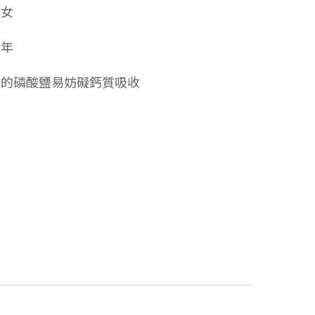
婦女
少年
中的磷酸鹽易妨礙鈣質吸收