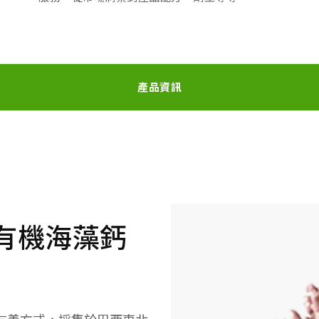
產品資訊
e 有機海藻鈣