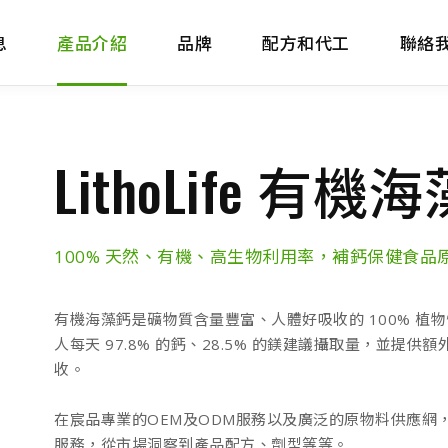
息
產品介紹
品牌
配方和代工
聯絡
LithoLife 
100% 天然、有機、高生物利用率，補鈣保健食品
有機海藻鈣是礦物質含量豐富、人體好吸收的 100% 植物
人每天 97.8% 的鈣、28.5% 的鎂建議攝取量，並提
收。
在宸品專業的OEM及ODM服務以及廣泛的原物料供應網
服務，從市場洞察到產品配方、劑型等等。