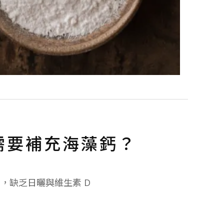
需要補充海藻鈣？
門，缺乏日曬與維生素 D
者