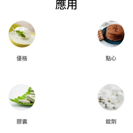
應用
優格
點心
膠囊
錠劑