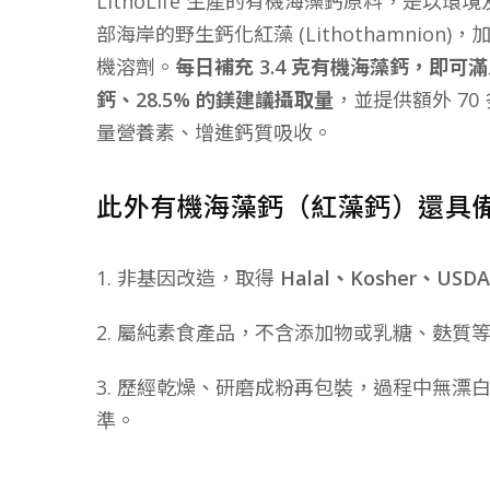
LithoLife 生產的有機海藻鈣原料，是以
部海岸的野生鈣化紅藻 (Lithothamnion
機溶劑。
每日補充 3.4 克有機海藻鈣，即可滿
鈣、28.5% 的鎂建議攝取量
，並提供額外 7
量營養素、增進鈣質吸收。
此外有機海藻鈣（紅藻鈣）還具備下
1. 非基因改造，取得
Halal、Kosher、US
2. 屬純素食產品，不含添加物或乳糖、麩質
3. 歷經乾燥、研磨成粉再包裝，過程中無漂
準。