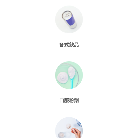
各式飲品
口服粉劑