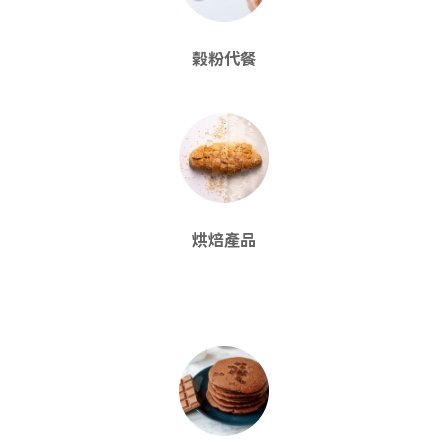
榖粉代餐
烘焙產品