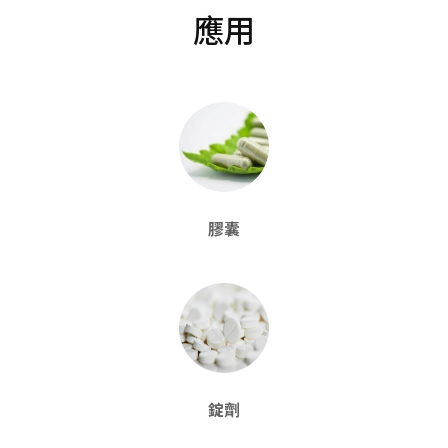
應用
膠囊
錠劑