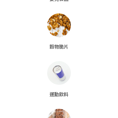
穀物脆片
運動飲料