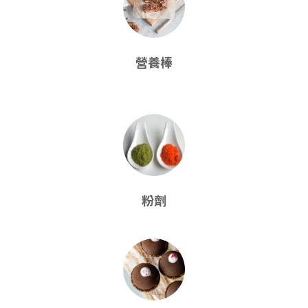
營養棒
粉劑