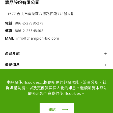
宸品股份有限公司
11577 台北市南港區八德路四段778號4樓
電話
886-2-27886279
傳真
886-2-26548408
MAIL
info@champion-bio.com
產品介紹
最新消息
關於我們
本網站使用cookies以提供所需的網站功能、流量分析、社
配方和代工
群媒體功能、以及更優質與個人化的訊息。繼續瀏覽本網站
即表示您同意我們使用cookies。
Copyright © Champion Co., Ltd. All rights
reserved.
確認