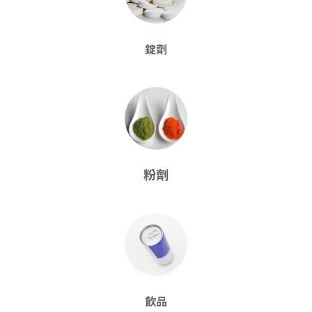
錠劑
粉劑
飲品