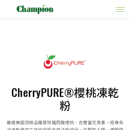
CherryPURE®櫻桃凍乾
粉
嚴選美國頂級品種蒙特羅西酸櫻桃，含豐富花青素，經專有
冷凍乾燥加工技術保留天然活性成分，可幫助入睡、調節降