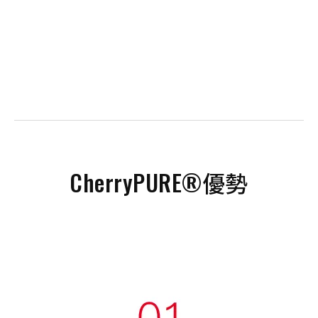
CherryPURE®優勢