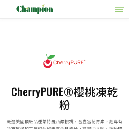
CherryPURE®櫻桃凍乾
粉
嚴選美國頂級品種蒙特羅西酸櫻桃，含豐富花青素，經專有
冷凍乾燥加工技術保留天然活性成分，可幫助入睡、調節降