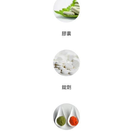
膠囊
錠劑