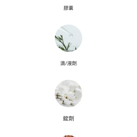
膠囊
滴/液劑
錠劑