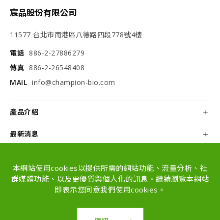
宸品股份有限公司
11577 台北市南港區八德路四段778號4樓
電話
886-2-27886279
傳真
886-2-26548408
MAIL
info@champion-bio.com
產品介紹
最新消息
關於我們
本網站使用cookies以提供所需的網站功能、流量分析、社
配方和代工
群媒體功能、以及更優質與個人化的訊息。繼續瀏覽本網站
即表示您同意我們使用cookies。
Copyright © Champion Co., Ltd. All rights
reserved.