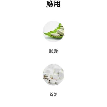
應用
膠囊
錠劑