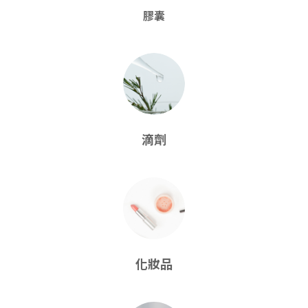
膠囊
滴劑
化妝品