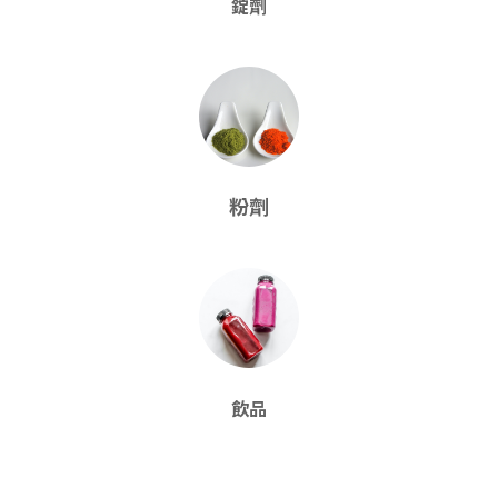
錠劑
粉劑
飲品