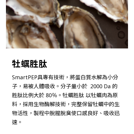
牡蠣胜肽
SmartPEP具專有技術，將蛋白質水解為小分
子，易被人體吸收。分子量小於 2000 Da 的
胜肽比例大於 80％。牡蠣胜肽 以牡蠣肉為原
料，採用生物酶解技術，完整保留牡蠣中的生
物活性，製程中脫腥脫臭使口感良好、吸收迅
速。