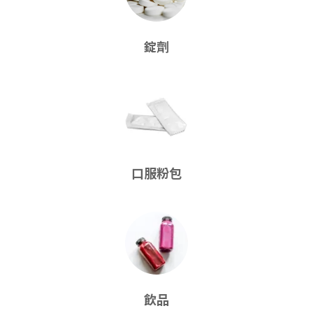
錠劑
口服粉包
飲品