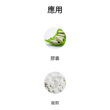
應用
膠囊
錠劑