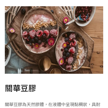
關華豆膠
關華豆膠為天然膠體，在液體中呈現黏稠狀，具耐