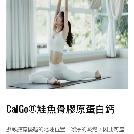
CalGo
®
鮭魚骨膠原蛋白鈣
挪威擁有優越的地理位置、潔淨的峽灣，因此可產