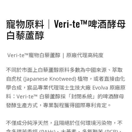
寵物原料｜Veri-te™啤酒酵母
白藜蘆醇
Veri-te™寵物白藜蘆醇 | 原廠代理高純度
不同於市面上白藜蘆醇原料多數為中國來源、萃取
自虎杖 (Japanese Knotweed) 植物，或者直接由化
學合成，宸品專業代理瑞士生技大廠 Evolva 原廠原
料：Veri-te™ 白藜蘆醇採「封閉系統」的啤酒酵母
發酵生產方式，專業製程獲得國際專利肯定。
不僅成分純淨天然，且隔絕於任何環境污染物，不
含多環芳香烴 (PAHs)、大黃素、多氯聯苯 (PCB)、